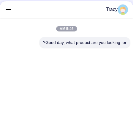
Tracy
5:46 AM
Good day, what product are you looking for?
إرفاق الملفات
اختر الملفات
يمكنك تحميل ما يصل إلى 5 ملفات، وحجم كل ملف 10 ميجابايت كحد أقصى.
إرسال
المنزل
المنتجات
فيديوهات
حولنا
جولة في المصنع
مراقبة الجودة
اتصل بنا
أخبار
القضايا