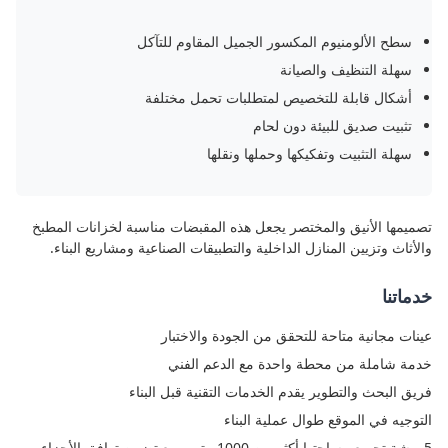
سطح الألومنيوم المكسور الجميل المقاوم للتآكل
سهلة التنظيف والصيانة
أشكال قابلة للتخصيص لمتطلبات تحمل مختلفة
تثبيت صديق للبيئة دون لحام
سهلة التثبيت وتفكيكها وحملها ونقلها
تصميمها الأنيق والمختصر يجعل هذه المقبضات مناسبة لخزانات المطبخ
والأثاث وتزيين المنازل الداخلية والتطبيقات الصناعية ومشاريع البناء.
خدماتنا
عينات مجانية متاحة للتحقق من الجودة والاختبار
خدمة شاملة من محطة واحدة مع الدعم الفني
فريق البحث والتطوير يقدم الخدمات التقنية قبل البناء
التوجيه في الموقع طوال عملية البناء
5ورشة تجميع مساحتها أكثر من 1000 متر مربع تضمن توافق الأجزاء