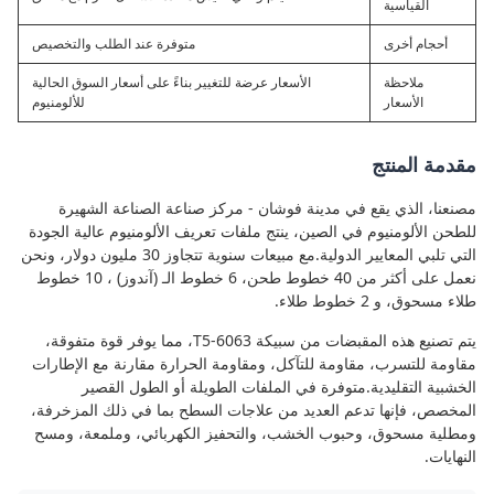
القياسية
أحجام أخرى
متوفرة عند الطلب والتخصيص
ملاحظة
الأسعار عرضة للتغيير بناءً على أسعار السوق الحالية
الأسعار
للألومنيوم
مقدمة المنتج
مصنعنا، الذي يقع في مدينة فوشان - مركز صناعة الصناعة الشهيرة
للطحن الألومنيوم في الصين، ينتج ملفات تعريف الألومنيوم عالية الجودة
التي تلبي المعايير الدولية.مع مبيعات سنوية تتجاوز 30 مليون دولار، ونحن
نعمل على أكثر من 40 خطوط طحن، 6 خطوط الـ (آندوز) ، 10 خطوط
طلاء مسحوق، و 2 خطوط طلاء.
يتم تصنيع هذه المقبضات من سبيكة 6063-T5، مما يوفر قوة متفوقة،
مقاومة للتسرب، مقاومة للتآكل، ومقاومة الحرارة مقارنة مع الإطارات
الخشبية التقليدية.متوفرة في الملفات الطويلة أو الطول القصير
المخصص، فإنها تدعم العديد من علاجات السطح بما في ذلك المزخرفة،
ومطلية مسحوق، وحبوب الخشب، والتحفيز الكهربائي، وملمعة، ومسح
النهايات.