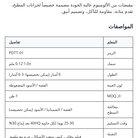
مقبضات من الألومنيوم عالية الجودة مصممة خصيصاً لخزانات المطبخ،
تقدم متانة، مقاومة للتآكل، وتصميم أنيق.
المواصفات
المعلم
تفاصيل
الرمز
PDTT-01
سمك
1.0± 0.12 ملم
الطول
6 أمتار (يمكن تخصيصها: 3-6 أمتار)
لون العينة
الفضة / الأسود المضغوطة
الـ MOQ
1 طن
معالجة
الفضة / الشمبانيا / الأسود (يمكن تخصيصه)
السطح
وقت التسليم
25-30 يوما لكل حاوية 40HQ بعد إيداع 30%
التعبئة
فيلم وقائي، كيس متعدد الأشكال، حزم مع ملصق