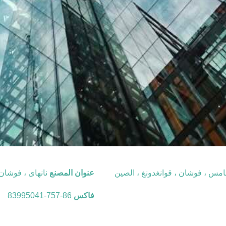
عنوان المصنع
نانهاى ، فوشان 
فاكس
86-757-83995041