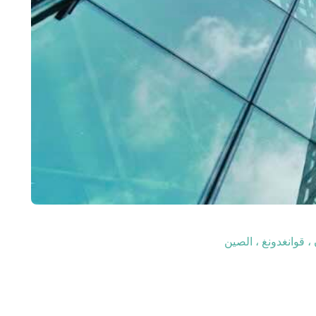
، قوانغدونغ ، الصين