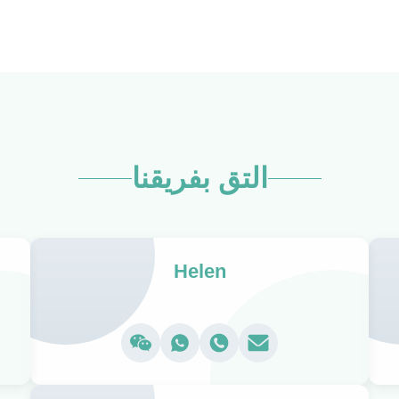
التق بفريقنا
Helen