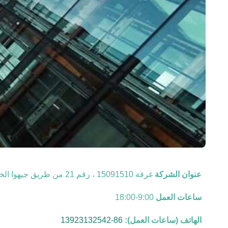
عنوان الشركة
غرفة 15091510 ، رقم 21 من طريق جيهوا الخامس ، فوشان ، قوانغدونغ ، الصين
ساعات العمل
9:00-18:00
الهاتف (ساعات العمل):
86-13923132542