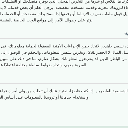
ارتباط الفلاش أو غيرها من التخزين المحلي الذي يوفره متصفحك أو التطبيقات ال
ط) لتزويدك بتجربة وخدمة مستخدم مخصصة. يرجى العلم أن بعض خدماتنا لا يمكن
ديل قبول ملفات تعريف الارتباط أو رفضها إذا سمح بذلك متصفحك أو الخدمات ال
يؤثر على وصولك الآمن إلى مواقع الويب الخاصة بالمنصة 
ة
 نسعى جاهدين لاتخاذ جميع الإجراءات الأمنية المعقولة لحماية معلوماتك، في 
أو فقدها، بما في ذلك على سبيل المثال لا الحصر SSL، وتخزين تشفير المعلومات، والتحكم
 من الباطن الذين قد يتعرضون لمعلوماتك بشكل صارم، بما في ذلك على سبيل ال
السرية معهم، واتخاذ ضوابط سلطة مختلفة اعتمادًا عل
 الشخصية للقاصرين. إذا كنت قاصرًا، نقترح عليك أن تطلب من ولي أمرك قراء
واستخدام خدماتنا أو تزويدنا بالمعلومات على أساس 