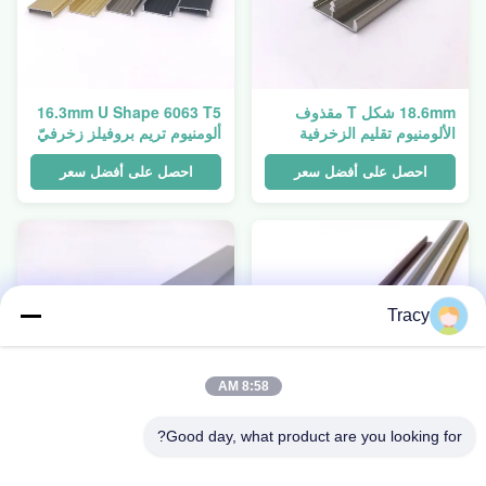
18.6mm شكل T مقذوف
16.3mm U Shape 6063 T5
الألومنيوم تقليم الزخرفية
ألومنيوم تريم بروفيلز زخرفيّ
الملامح الزخرفية
قرميد شحذ
احصل على أفضل سعر
احصل على أفضل سعر
Tracy
8:58 AM
Good day, what product are you looking for?
11.7 مم على شكل T بأكسيد
G الشكل الألومنيوم تريم
الألومنيوم لمحات من الكروم
الملامح الفضة تلميع حافة