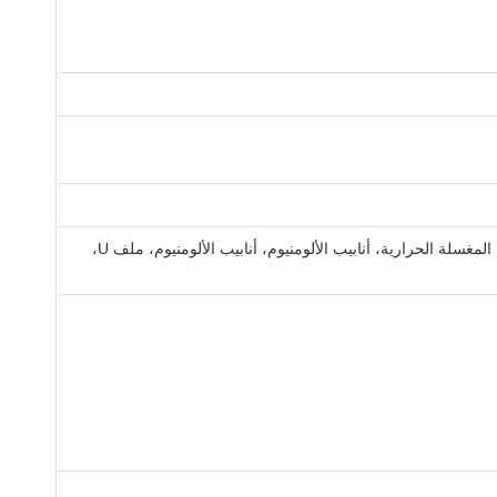
ملف ألومنيوم للنوافذ والأبواب الإطار، جدار الستائر، النافذة المنزلقة والأبواب، نافذة وفتحات القشرة، طحن الألومنيوم الصناعي، المغسلة الحرارية، أنابيب الألومنيوم، أنابيب الألومنيوم، ملف U،