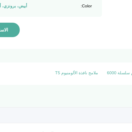
Color:
أبيض، برونزي، أ
الاس
لسلة 6000
ملامح نافذة الألومنيوم T5