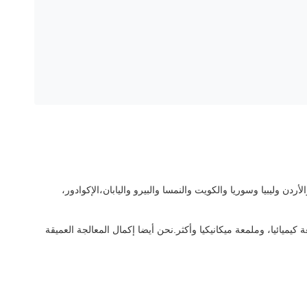
ردن وليبيا وسوريا والكويت والنمسا والبيرو واليابان،الإكوادور،
يائيا، وملمعة ميكانيكيا وأكثر.نحن أيضا إكمال المعالجة العميقة