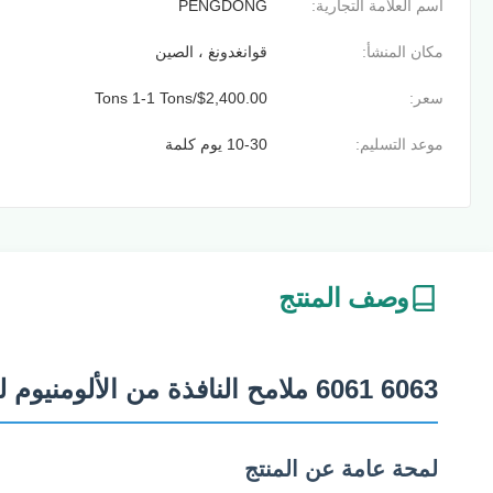
اسم العلامة التجارية:
PENGDONG
مكان المنشأ:
قوانغدونغ ، الصين
سعر:
$2,400.00/Tons 1-1 Tons
موعد التسليم:
10-30 يوم كلمة
وصف المنتج
6063 6061 ملامح النافذة من الألومنيوم لخطوط بوليفيا تشيلي
لمحة عامة عن المنتج