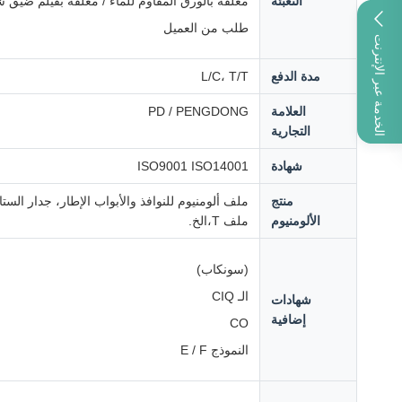
التعبئة
مغلفة بالورق المقاوم للماء / مغلفة بفيلم ضيق
طلب من العميل
الخدمة عبر الإنترنت
مدة الدفع
L/C، T/T
العلامة
PD / PENGDONG
التجارية
شهادة
ISO9001 ISO14001
منتج
الألومنيوم
ملف T،الخ.
(سونكاب)
الـ CIQ
شهادات
إضافية
CO
النموذج E / F