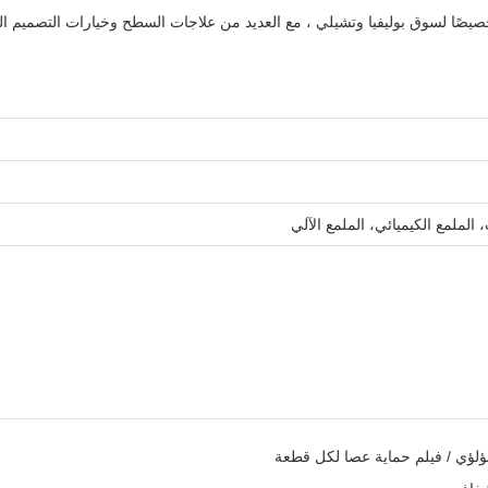
ملمع الكيميائي، الملمع الآلي
لؤلؤي / فيلم حماية عصا لكل قطعة