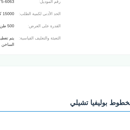
رقم الموديل:
6063-T5
الحد الأدنى لكمية الطلب:
15000 كجم
القدرة على العرض:
500 طن / طن شهريا
التعبئة والتغليف القياسية:
الساخن خ