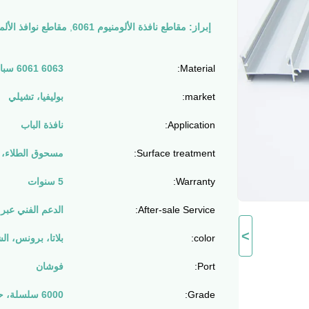
إبراز:
مقاطع نافذة الألومنيوم 6061
,
مقاطع نوافذ الألمنيوم
Material:
6063 6061 سبائك الألومنيوم
market:
بوليفيا، تشيلي
Application:
نافذة الباب
Surface treatment:
مسحوق الطلاء، أن
Warranty:
5 سنوات
After-sale Service:
الدعم الفني عبر 
>
color:
بلاتا، برونس، الش
Port:
فوشان
Grade:
6000 سلسلة، حسب الطلب