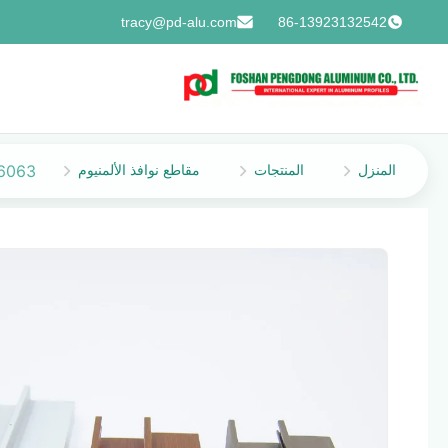
tracy@pd-alu.com
86-13923132542
المنزل
المنتجات
مقاطع نوافذ الألمنيوم
6063 6061 لمحات نافذة الألومنيوم لخطوط بوليفيا