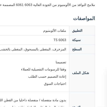
ملامح النوافذ من الألومنيوم من الجودة العالية 6063 6061 المصممة خصيصًا لسوق بوليفيا وتشيلي ، مع العديد من علاجات السطح وخيارات التصميم المخصصة.
المواصفات
التطبيق
ملفات الألومنيوم
سبيكة
6063 T5
السطح
المزخرف، المغطى بالمسحوق، المغطى بالخشب، ال
تصميمنا
وفقا للرسومات التفصيلية للعملاء
شكل الملف
إعادة التصميم حسب الطلب
احتياجات السوق
بدون مادة منفصلة / منفصلة داخليا من القطن ال