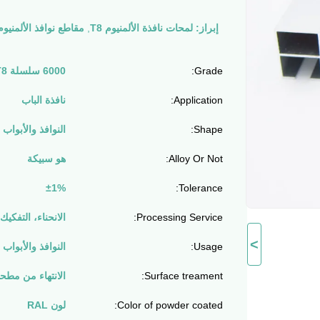
إبراز:
لمحات نافذة الألمنيوم T8
,
مقاطع نوافذ الألمنيوم 7
Grade:
6000 سلسلة T3، T4، T5، T6، T7، T8
Application:
نافذة الباب
Shape:
النوافذ والأبواب
Alloy Or Not:
هو سبيكة
±1%
Tolerance:
Processing Service:
الانحناء، التفكيك
>
Usage:
النوافذ والأبواب
Surface treament:
الانتهاء من مطح
Color of powder coated:
لون RAL