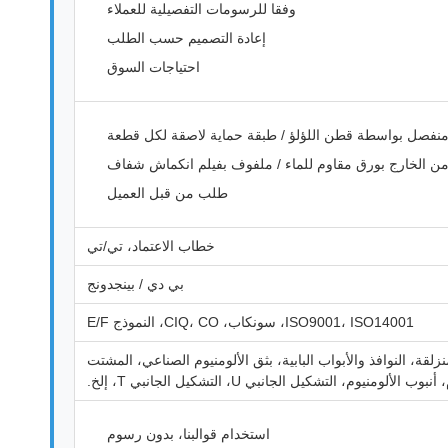
وفقا للرسومات التفصيلية للعملاء
إعادة التصميم حسب الطلب
احتياجات السوق
منفصل بواسطة قطن اللؤلؤ / طبقة حماية لاصقة لكل قطعة
من الخارج بورق مقاوم للماء / ملفوف بفيلم انكماش شفاف
طلب من قبل العميل
خطاب الاعتماد، تي/تي
بي دي / بينجدونج
ISO9001، ISO14001، سونكاب، CIQ، CO، النموذج E/F
نزلقة، النوافذ والأبواب البابية، بثق الألومنيوم الصناعي، المشتت
لومنيوم، التشكيل الجانبي U، التشكيل الجانبي T، إلخ.
استخدام قوالبنا، بدون رسوم