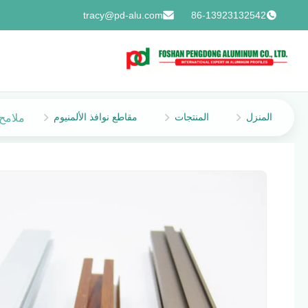
tracy@pd-alu.com
86-13923132542
المنزل
المنتجات
مقاطع نوافذ الألمنيوم
ملامح نافذة ا