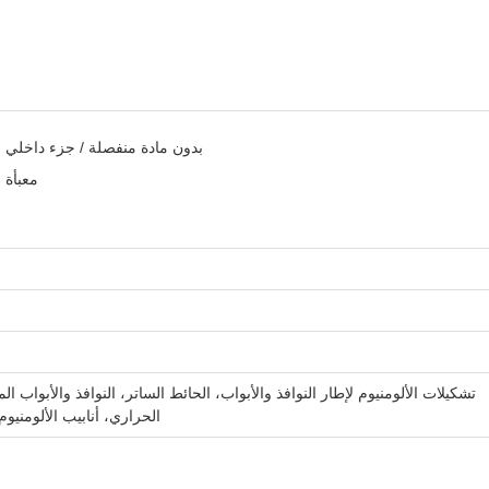
بدون مادة منفصلة / جزء داخلي 
معبأة 
تشكيلات الألومنيوم لإطار النوافذ والأبواب، الحائط الساتر، النوافذ والأبواب الم
الحراري، أنابيب الألومنيوم، أنبوب الأ