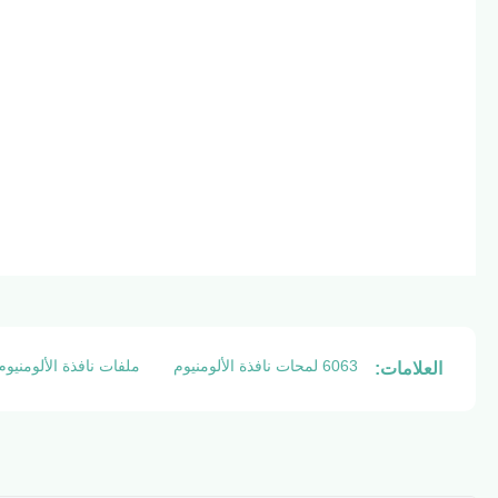
6063 لمحات نافذة الألومنيوم
ملفات نافذة الألومنيوم س
العلامات: