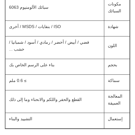
مكونات
سبائك الألومنيوم 6063
السبائك
شهادة
ISO / بنفايات / MSDS / أخرى
فضي / أبيض / أخضر / رمادي / أسود / شمبانيا /
اللون
خشب ...
بحجم
بناء على الرسم الخاص بك
سماكة
≥ 0.6 ملم
المعالجة
القطع والحفر واللكم والانحناء وما إلى ذلك
العميقة
إستعمال
التشييد والبناء