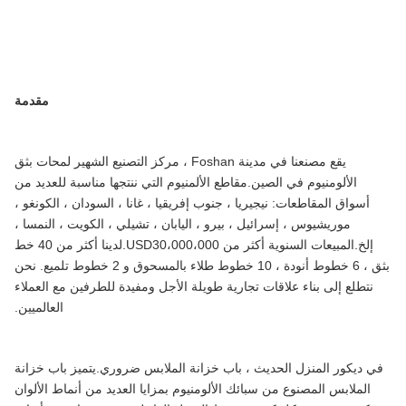
مقدمة
يقع مصنعنا في مدينة Foshan ، مركز التصنيع الشهير لمحات بثق
الألومنيوم في الصين.مقاطع الألمنيوم التي ننتجها مناسبة للعديد من
أسواق المقاطعات: نيجيريا ، جنوب إفريقيا ، غانا ، السودان ، الكونغو ،
موريشيوس ، إسرائيل ، بيرو ، اليابان ، تشيلي ، الكويت ، النمسا ،
إلخ.المبيعات السنوية أكثر من USD30،000،000.لدينا أكثر من 40 خط
بثق ، 6 خطوط أنودة ، 10 خطوط طلاء بالمسحوق و 2 خطوط تلميع. نحن
نتطلع إلى بناء علاقات تجارية طويلة الأجل ومفيدة للطرفين مع العملاء
العالميين.
في ديكور المنزل الحديث ، باب خزانة الملابس ضروري.يتميز باب خزانة
الملابس المصنوع من سبائك الألومنيوم بمزايا العديد من أنماط الألوان