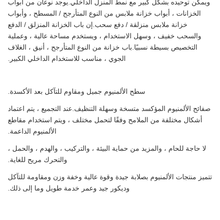
ويمكن توحيده بشكل كبير مع نمط المنزل الداخلي.يوجد نوعان من أبواب
الخزانات ، أبواب خزانة ملابس من النوع المتأرجح / المسطح ، وأبواب
خزانة ملابس منزلقة / دفع سحب.إن باب الخزانة المنزلق / الدفع
والسحب خفيف ، وسهل الاستخدام ، ويستخدم مساحة عالية ، وعملية
التخصيص بسيطة نسبيًا.باب خزانة من النوع المتأرجح ، أنيق ، الغلاف
الجوي ، مناسب للاستخدام الداخلي الكبير.
سطح الألمنيوم جميل ومقاوم للتآكل بعد الأكسدة.
صفائح الألمنيوم المؤكسد متسخة وسهلة التنظيف.عند التجميع ، يتم اعتماد
أشكال مختلفة من الملامح وفقًا لتحمل مختلف ، ويتم استخدام مقاطع
الألمنيوم الداعمة.
لا حاجة للحام ، والمزيد من حماية البيئة ، والتركيب ، والهدم ، والحمل ،
والتحرك مريح للغاية.
تتميز منتجات الألمنيوم بصلابة جيدة وقوة عالية وخفة وزن ومقاومة للتآكل
وديكور جيد وعمر خدمة طويل وما إلى ذلك.