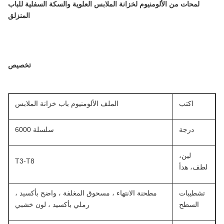
لمحات من الألومنيوم لخزانة الملابس العلوية والسكة السفلية للباب
المنزلق
تخصيص
اكتب
الملف الألومنيوم باب خزانة الملابس
درجة
سلسلة 6000
لين،
T3-T8
لطف، هدأ
تشطيبات
مطحنة الانتهاء ، مسحوق المغلفة ، واضح بأكسيد ،
السطح
رملي بأكسيد ، لون خشبي