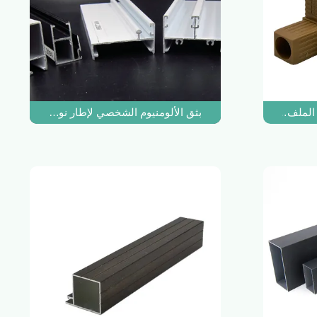
لملف الشخصي البلاستيكية لخزانة المطبخ
بثق الألومنيوم الشخصي لإطار نوافذ المكسيك