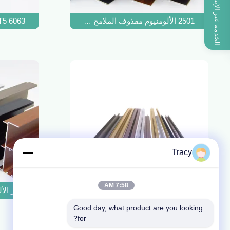
الخدمة عبر الإنترنت
2501 الألومنيوم مقذوف الملامح الألومنيوم سلسلة شيلي الألومنيوم للنافذة والباب
6063 T5 مستطيلة الشكل الألومنيوم نافذة الألمنيوم لسحب الألمنيوم
Tracy
7:58 AM
6063 سلسلة T الشكل الألومنيوم الملامح تقليم للخزانة والأرضية
سعر الألو
Good day, what product are you looking 
for?