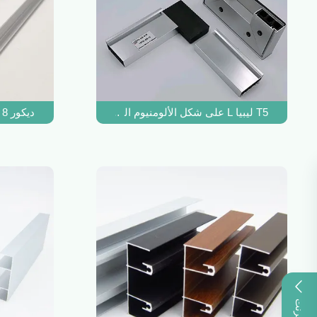
T5 ليبيا L على شكل الألومنيوم الشخصي 40x40 لخزانة المطبخ
ديكور 8 مم على شكل حرف T لمحات من الألومنيوم مطلية بأكسيد الفضة