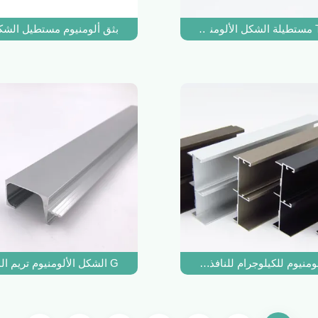
بثق ألومنيوم مستطيل الشكل م
منيوم للكيلوجرام للنافذة والأبواب 2509
G الشكل الألومنيوم تريم الملامح الفضة تلميع حافة الزخرفية