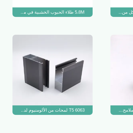
ن الأرجنتين 6030
5.8M طلاء الحبوب الخشبية في مسحوق ملفات تعريف الألومنيوم لخزانة المطبخ
6063 T5 لمحات من الألومنيوم لدليل باب مصراع الأسطوانة