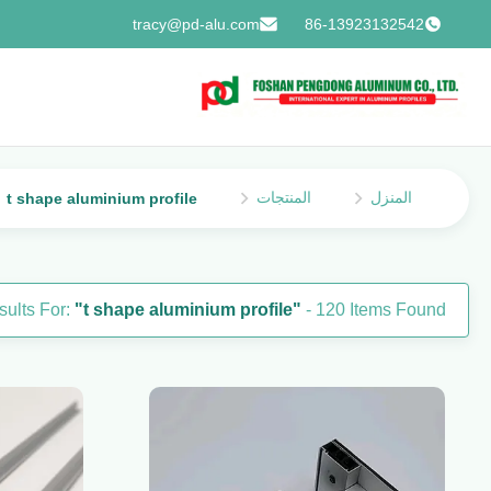
tracy@pd-alu.com
86-13923132542
المنزل
المنتجات
t shape aluminium profile
ults For:
"t shape aluminium profile"
- 120 Items Found